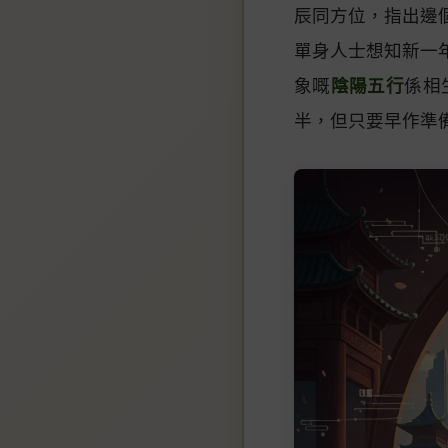
辰同方位，指出邊
單身人士想知新一
象嘅
陰陽五行
係相
半，但只要早作準