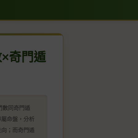
數×奇門遁
鬥數同奇門遁
專屬命盤，分析
走向；而奇門遁