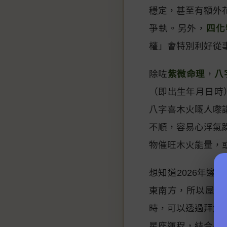
穩定，甚至有額外
爭執。另外，
四化
權」會特別利好從
除咗
紫微命理
，
八
（即出生年月日時
八字喜木火嘅人嚟
不順，容易心浮氣
物催旺木火能量，
想知道2026年邊個
東南方，所以屋企
時，可以透過拜太
星座運程，結合
星