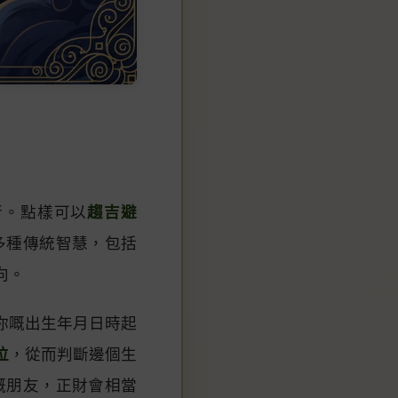
行。點樣可以
趨吉避
多種傳統智慧，包括
向。
你嘅出生年月日時起
位
，從而判斷邊個生
嘅朋友，正財會相當