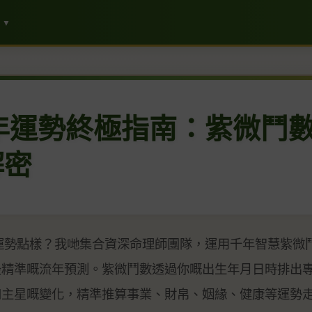
▼
流年運勢終極指南：紫微鬥
解密
年運勢點樣？我哋集合資深命理師團隊，運用千年智慧紫微
最精準嘅流年預測。紫微鬥數透過你嘅出生年月日時排出
四主星嘅變化，精準推算事業、財帛、姻緣、健康等運勢