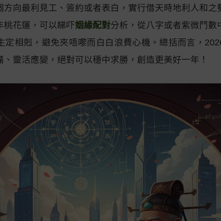
個方向最利見工、簽約或者表白，實行借天時地利人和之
年桃花運，可以睇吓
姻緣配對
分析，從八字或者紫微鬥數
生定相剋，避免夾唔嚟而白白浪費心機。總括而言，202
備、靈活應變，絕對可以穩中求勝，創造更美好一年！