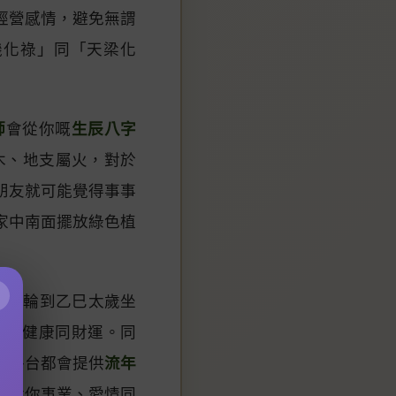
經營感情，避免無謂
機化祿」同「天梁化
師
會從你嘅
生辰八字
木、地支屬火，對於
朋友就可能覺得事事
家中南面擺放綠色植
×
26年輪到乙巳太歲坐
影響健康同財運。同
卜
平台都會提供
流年
動對你事業、愛情同