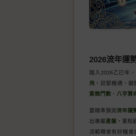
2026流年運
踏入2026乙巳
兇
，捉緊機遇、避
紫微鬥數
、
八字算
要精準預測
流年運
出專屬
星盤
，重點
活範疇會有好機會