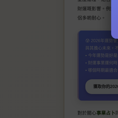
財運嘅影響。例如
侶多啲耐心。
😰 2026年運
與其擔心未來，
• 今年運勢是好是
• 財運事業運何時
• 哪個時期最適合
獲取你的202
對於關心
事業占卜