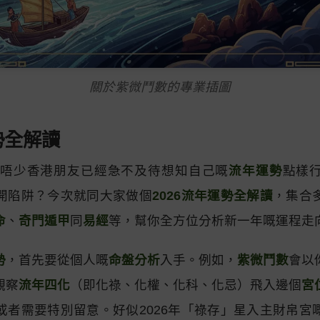
關於紫微鬥數的專業插圖
勢全解讀
年，唔少香港朋友已經急不及待想知自己嘅
流年運勢
點樣
開陷阱？今次就同大家做個
2026流年運勢全解讀
，集合
命
、
奇門遁甲
同
易經
等，幫你全方位分析新一年嘅運程走
勢
，首先要從個人嘅
命盤分析
入手。例如，
紫微鬥數
會以
觀察
流年四化
（即化祿、化權、化科、化忌）飛入邊個
宮
或者需要特別留意。好似2026年「祿存」星入主財帛宮