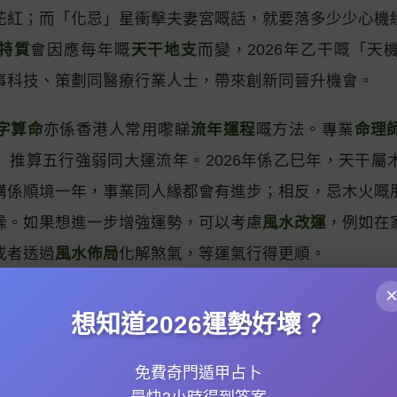
花紅；而「化忌」星衝擊夫妻宮嘅話，就要落多少少心機
特質
會因應每年嘅
天干地支
而變，2026年乙干嘅「天
事科技、策劃同醫療行業人士，帶來創新同晉升機會。
字算命
亦係香港人常用嚟睇
流年運程
嘅方法。專業
命理
）推算五行強弱同大運流年。2026年係乙巳年，天干屬
講係順境一年，事業同人緣都會有進步；相反，忌木火嘅
躁。如果想進一步增強運勢，可以考慮
風水改運
，例如在
或者透過
風水佈局
化解煞氣，等運氣行得更順。
十二宮位
最當旺？
太歲星君
每年都會坐鎮唔同方位，20
想知道2026運勢好壞？
或辦公室嘅東南方切忌動土或堆放雜物，以免觸犯太歲
歲或佩戴太歲符嚟化解危機。另外，
占星之門
或者其他
占
免費奇門遁甲占卜
曜特質
同
宮位解讀
，等你可以從西方占星角度了解行星移