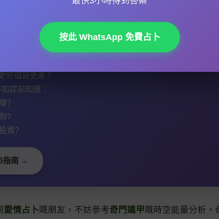
最快3小時得到答案
，木星入事業宮可能預示轉工或創業好時機，而土星過愛
按此 WhatsApp 免費占卜
勢會更好還是更差？
不如提前知道：
壞?
到?
投資?
6指南 →
同
愛情占卜
嘅朋友，不妨參考
奇門遁甲
嘅時空能量分析。