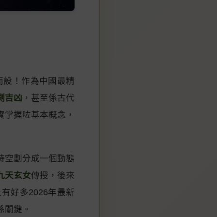
而設！作為中國最精
測吉凶
，甚至係古代
實掌握咗基本概念，
時空劃分成一個動態
九天玄女
傳授，後來
有好多2026年最新
係關鍵。