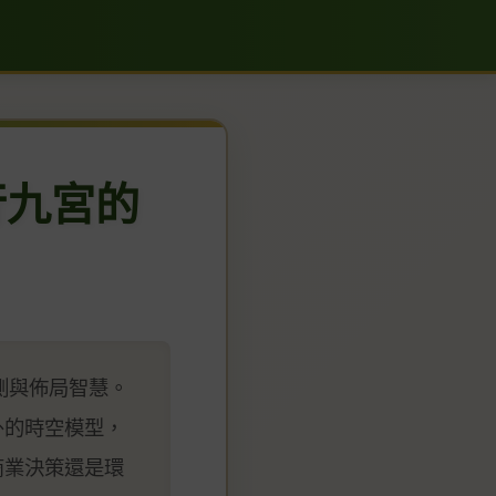
行九宮的
測與佈局智慧。
卦的時空模型，
商業決策還是環