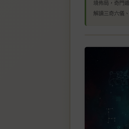
境佈局，奇門
解讀三奇六儀