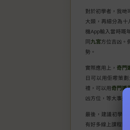
對於初學者，我哋
大類，再細分為十
機App輸入當時
同
九宮
方位吉凶。
勢。
實際應用上，
奇門
日可以用佢嚟策劃
禮，可以用
奇門遁
凶方位，等大事進
最後，建議初學者
有好多線上課程同