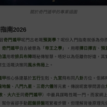
關於奇門遁甲的專業插圖
南2026
習
奇門遁甲
呢門古老嘅
預測學
？呢份入門指南就係為你
，
奇門遁甲
自古被譽為「
帝王之學
」，用嚟
擇日擇吉
、
預
伯溫
用嚟
排兵布陣
嘅秘傳智慧。唔好以為佢離你好遠，其
常生活嘅決策同
風水佈局
上。
遁甲
核心係建基於
五行
生剋、
九宮
飛布同
八卦
方位。佢將
盤地盤
、
八門九星
、
三奇六儀
等元素。傳說呢套學問源自
數
、
大六壬
同
奇門遁甲
）中最具謀略性嘅一門。而家網上
，幫你省卻手動
起盤排盤
嘅繁複步驟，但理解背後原理先