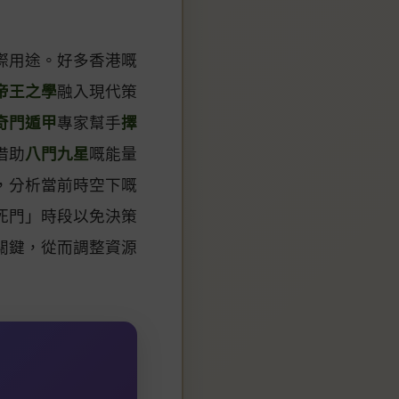
際用途。好多香港嘅
帝王之學
融入現代策
奇門遁甲
專家幫手
擇
借助
八門九星
嘅能量
，分析當前時空下嘅
死門」時段以免決策
關鍵，從而調整資源