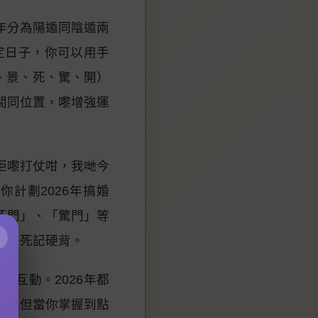
年分為陽遁同陰遁兩
定日子，你可以用手
、景、死、驚、開）
間同位置，嚟增強運
佢嚟打仗咁，我哋今
計劃2026年搞婚
死門」、「驚門」等
×
唔好死記硬背。
盤
嘅互動。2026年都
性，但當你掌握到點