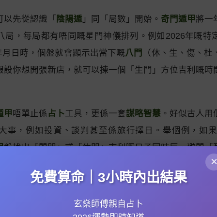
可以先從認識「
陰陽遁
」同「局數」開始。
奇門遁甲
將一
八局，每局都有唔同嘅星門神儀排列。例如2026年嘅特
嘅年月日時，個盤就會顯示出當下嘅
八門
（休、生、傷、杜
假設你想開張新店，就可以揀一個「生門」方位吉利嘅時
遁甲
唔單止係
占卜
工具，更係一套
謀略智慧
。好似古人用
大事，例如投資、談判甚至係旅行擇日。舉個例，如果你
甲
盤找出「開門」或「休門」吉利嘅日子同時辰，避開「
行得更順利。記住，關鍵在於靈活融合
五行
同
八卦
象意，
免費算命｜3小時內出結果
由基礎術語同簡單
排盤
開始，逐步理解點樣解讀
天盤地
玄燊師傅親自占卜
社群，可以同其他愛好者交流心得。學習
奇門遁甲
要有耐