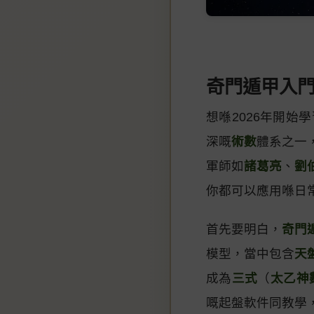
奇門遁甲入門指
想喺2026年開始學
深嘅
術數
體系之一
軍師如
諸葛亮
、
劉
你都可以應用喺日
首先要明白，
奇門
模型，當中包含
天
成為
三式
（
太乙神
嘅起盤軟件同教學