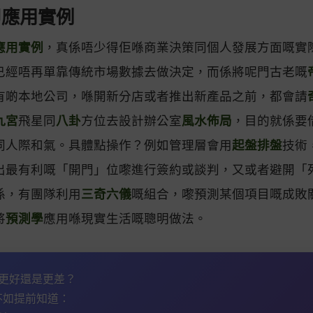
甲應用實例
應用實例
，真係唔少得佢喺商業決策同個人發展方面嘅實
已經唔再單靠傳統市場數據去做決定，而係將呢門古老嘅
有啲本地公司，喺開新分店或者推出新產品之前，都會請
九宮
飛星同
八卦
方位去設計辦公室
風水佈局
，目的就係要
同人際和氣。具體點操作？例如管理層會用
起盤排盤
技術
出最有利嘅「開門」位嚟進行簽約或談判，又或者避開「
係，有團隊利用
三奇六儀
嘅組合，嚟預測某個項目嘅成敗
將
預測學
應用喺現實生活嘅聰明做法。
勢會更好還是更差？
不如提前知道：