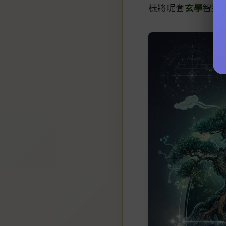
樣將呢套
玄學
智慧