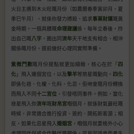
火日主遇到木火旺嘅月份（如農曆春季寅卯月、夏
季巳午月），就係你發力搏殺、追求
事業財運
嘅黃
金時期。一個具體嘅
命理建議
係，每年立春後，拎
出自己嘅
八字
，圈出同
流年
天干地支有相合、相沖
關係嘅月份，提前做好心理同實際準備。
紫微鬥數
嘅月份提點就更加細緻，核心在於「
四
化
」飛入邊個宮位，以及
擎羊
等煞星嘅動向。
四化
即係化祿、化權、化科、化忌，佢哋會隨月份轉換
而飛入不同
十二宮位
，引發唔同事件。例如，當化
祿星飛入你
流年
嘅
財帛宮
嗰個月，就係財氣最旺嘅
時候，非常適合進行投資、簽約、開拓新客源；相
反，如果化忌星飛入
婚姻宮
，嗰個月就要格外小心
處理同伴侶或合作夥伴嘅關係，容易因誤會而產生