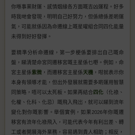
你喺事業財運、感情姻緣各方面嘅吉凶運程。好多
時我哋會發現，明明自己好努力，但係總係差啲運
氣，可能就係因為命遷線上嘅星曜組合同四化能量
未得到好好發揮。
要精準分析命遷線，第一步梗係要排岀自己嘅命
盤，睇清楚命宮同遷移宮嘅主星係乜嘢。例如，命
宮主星係
紫微
，而遷移宮主星係
天機
，咁就表示你
本身有領導才能，但出外發展就需要多啲運用智慧
同策略，唔可以太死板。如果再結合
四化
（化祿、
化權、化科、化忌）嘅飛入飛岀，就可以睇到流年
變化對你嘅影響。舉個實例，如果2026年你嘅遷
移宮有流年化祿飛入，可能代表今年有利岀差、轉
工或者開展海外業務，容易遇到貴人相助；相反，