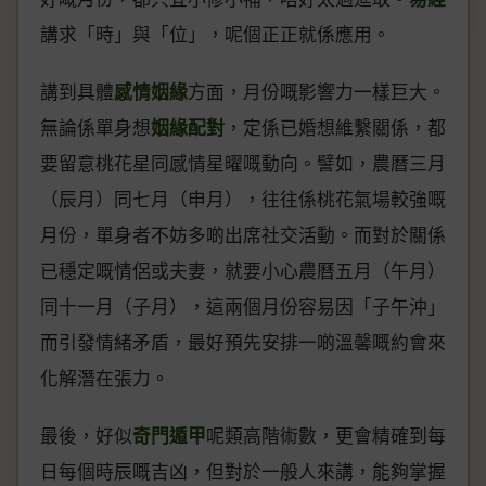
講求「時」與「位」，呢個正正就係應用。
講到具體
感情姻緣
方面，月份嘅影響力一樣巨大。
無論係單身想
姻緣配對
，定係已婚想維繫關係，都
要留意桃花星同感情星曜嘅動向。譬如，農曆三月
（辰月）同七月（申月），往往係桃花氣場較強嘅
月份，單身者不妨多啲出席社交活動。而對於關係
已穩定嘅情侶或夫妻，就要小心農曆五月（午月）
同十一月（子月），這兩個月份容易因「子午沖」
而引發情緒矛盾，最好預先安排一啲溫馨嘅約會來
化解潛在張力。
最後，好似
奇門遁甲
呢類高階術數，更會精確到每
日每個時辰嘅吉凶，但對於一般人來講，能夠掌握