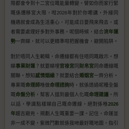
限都會令到十二宮位嘅能量轉變。譬如你而家行緊
嘅係遷移宮大限，咁2026年對於你嚟講，外緣同
機遇就會成為生活重心，可能成日要飛來飛去，或
者需要處理好多對外事務。呢個時候，結合
流年運
勢
一齊睇，就可以更精準咁把握機會，避開陷阱。
對於唔同人生範疇，命遷線都有住唔同嘅啟示。想
睇
事業財運
？就要睇埋
官祿宮
同
財帛宮
同命遷線嘅
關聯。想知
感情姻緣
？就要結合
婚姻宮
一齊分析。
專業嘅
命理師
喺做
命理諮詢
時，就係透過呢種全盤
嘅
命盤分析
，幫客人搵到最個人化嘅
命理建議
。所
以話，學識點樣睇自己嘅命遷線，絕對係喺
2026
年
趨吉避兇、規劃人生嘅重要一課。記住，命運並
非一成不變，紫微鬥數就係我哋最好嘅地圖，指引