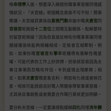
喺
命理學
入面，想要深入睇透你嘅事業發展同埋感
情狀況，「夫官線」呢個概念真係不可不知！簡單
嚟講，夫官線其實係指
紫微鬥數
命盤中嘅
夫妻宮
同
官祿宮
呢兩個
十二宮位
之間嘅互動關係。點解要特
別留意呢條線？因為佢直接反映咗你嘅事業運同埋
姻緣運係咪能夠相輔相成，定係會互相牽制。例
如，如果你嘅
官祿宮
有
擎羊
呢種帶有衝擊性嘅星
曜，可能代表你工作上好拼搏，但係就容易因為太
專注事業而忽略咗伴侶，令到感情出現摩擦；相
反，如果
夫妻宮
嘅星象吉利，例如有化祿或者桃花
星，咁就可能透過良好嘅人際關係帶挈事業發展，
尤其係從事銷售或者需要合作嘅行業就更加明顯。
要分析夫官線，一定要識得點樣睇
四化
同埋
流年變