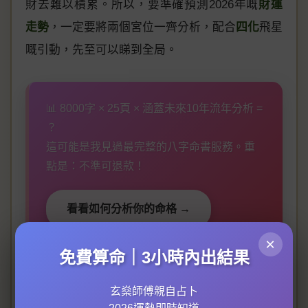
財去難以積累。所以，要準確預測2026年嘅
財運
走勢
，一定要將兩個宮位一齊分析，配合
四化
飛星
嘅引動，先至可以睇到全局。
📊 8000字 × 25頁 × 涵蓋未來10年流年分析 =
？
這可能是我見過最完整的八字命書服務。重
點是：不準可退款！
看看如何分析你的命格 →
×
免費算命｜3小時內出結果
點樣具體去分析呢？首先，專業嘅
命理師
會用你嘅
玄燊師傅親自占卜
出生年月日時排出
紫微鬥數
命盤，重點睇
財帛宮
同