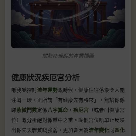
關於命理師的專業插圖
健康狀況疾厄宮分析
喺我哋探討
流年運勢
嘅時候，健康往往係最令人關
注嘅一環。正所謂「有健康先有將來」，無論你係
睇
紫微鬥數
定係
八字算命
，
疾厄宮
（或者叫健康宮
位）嘅分析絕對係重中之重。呢個宮位唔單止反映
出你先天體質嘅強弱，更加會因為
流年變化
同
四化