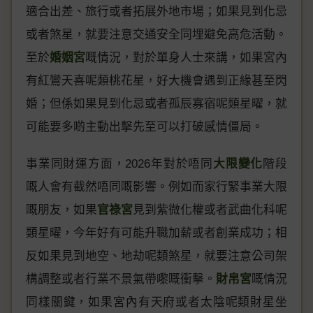
適合出差、旅行或者拓展外地市場；如果見到化忌
或者煞星，就要注意交通安全同埋避免高危活動。
至於
婚姻宮
嘅情況，對於單身人士來講，如果宮內
有紅鸞天喜呢類桃花星，好大機會遇到正緣甚至閃
婚；但係如果見到化忌或者孤辰寡宿呢類星曜，就
可能要多啲主動出擊先至可以打破感情僵局。
事業同財運方面，2026年對於唔同
大限變化
階段
嘅人會有截然唔同嘅影響。例如而家行緊事業大限
嘅朋友，如果
官祿宮
見到紫微化權或者武曲化科呢
類星曜，今年好有可能升職加薪或者創業成功；相
反如果見到地空、地劫呢類煞星，就要注意公司架
構調整或者行業不景氣帶嚟嘅衝擊。
財帛宮
嘅情況
同樣關鍵，如果宮內有天府或者太陰呢類財星坐