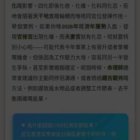
化
嘅影響。四化即係化祿、化權、化科同化忌，佢
哋會隨著
天干地支
嘅輪轉而喺唔同宮位發揮作用。
舉個實例，如果你喺
2026年
嘅
流年運勢
入面，發
現
官祿宮
出現化權，而
夫妻宮
就有化忌，咁就要特
別小心啦——可能代表今年事業上有晉升或者掌權
嘅機會，但係因為工作壓力大增，容易同另一半發
生爭執，甚至影響婚姻穩定。呢個時候，
命理師
通
常會建議你主動同伴侶溝通，或者透過
趨吉避兇
嘅
方法，例如擺放風水物品或者調整工作節奏，去平
衡兩邊嘅能量。
🌟 為什麼超過1000位網友都說準？
這位香港玄學家從討論區累積千則好評，現