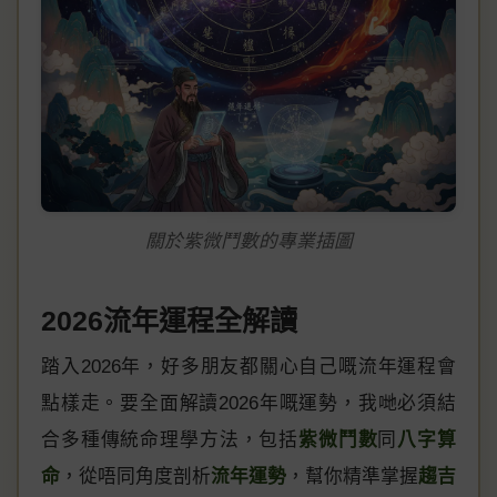
關於紫微鬥數的專業插圖
2026流年運程全解讀
踏入2026年，好多朋友都關心自己嘅流年運程會
點樣走。要全面解讀2026年嘅運勢，我哋必須結
合多種傳統命理學方法，包括
紫微鬥數
同
八字算
命
，從唔同角度剖析
流年運勢
，幫你精準掌握
趨吉