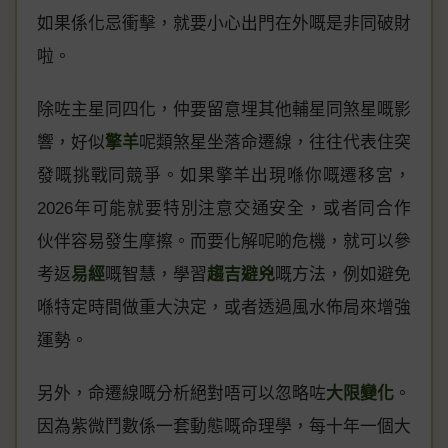
如果係化忌衝擊，就要小心出門在外嘅是非同破財
啦。
除咗主星同四化，仲要留意埋其他輔星同煞星嘅影
響，好似
擎羊
呢類煞星坐落命遷線，往往代表住突
發嘅挑戰同競爭。如果擎羊出現喺你嘅遷移宮，
2026年可能就要特別注意交通安全，或者同合作
伙伴容易發生摩擦。而要化解呢啲危機，就可以參
考返
易經
嘅智慧，學習
趨吉避兇
嘅方法，例如避免
喺特定時間做重大決定，或者透過風水佈局來增強
運勢。
另外，命遷線嘅分析絕對唔可以忽略咗
大限變化
。
因為紫微鬥數係一套動態嘅命理學，每十年一個大