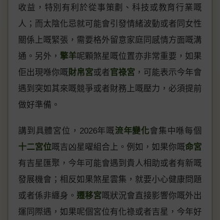
收益，特別有利於從事策劃、科技或教育行業嘅
人；而太陰化忌就可能會引發情緒波動或者同女性
關係上嘅緊張，需要格外留意家庭同感情方面嘅溝
通。另外，
擎羊
呢顆煞星嘅位置亦非常重要，如果
佢出現喺你嘅
財帛宮
或者
官祿宮
，可能表示今年會
遇到突如其來嘅競爭或者財務上嘅壓力，必須提前
做好準備。
講到具體宮位，2026年嘅
流年變化
會集中喺每個
十二宮位
嘅吉凶星曜組合上。例如，如果你嘅
命宮
有吉星匯聚，今年可能會遇到貴人相助或者有新嘅
發展機會；相反如果煞星雲集，就要小心健康問題
或者係非纏身。
遷移宮
嘅狀況會直接影響你嘅外出
運同際遇，如果呢個宮位有化祿或者吉星，今年好