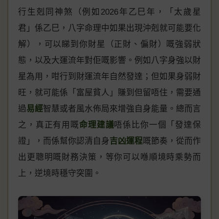
行生剋同神煞（例如2026年乙巳年，「太歲星
君」係乙巳，八字命理中如果出現沖剋就可能要化
解），可以睇到你財星（正財、偏財）嘅強弱狀
態，以及大運流年對佢嘅影響。例如八字身強以財
星為用，咁行到財運流年自然發達；但如果身弱財
旺，就可能係「富屋貧人」賺到但留唔住，需要通
過
易經
智慧或者風水佈局來增強自身能量。總而言
之，真正有用嘅
命理建議
唔係比你一個「發達保
證」，而係幫你認清自身
吉凶運程
嘅節奏，從而作
出更聰明嘅財務決策，等你可以喺順境時乘勢而
上，逆境時穩守突圍。