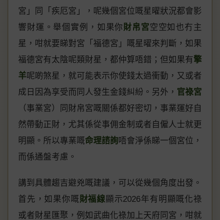
宮」同「疾厄宮」，呢幾個宮位嘅星曜狀況都會影
響財運。舉個實例，如果你
財帛宮
空空如也冇主
星，咁就要睇對宮「福德宮」嘅星曜來判斷，如果
福德宮有太陰呢類財星，都仲算唔錯；但如果有
擎
羊
呢啲煞星，就可能表示你使錢太過衝動，又或者
成日因為享受而同人發生金錢糾紛。另外，
官祿宮
（事業宮）同財帛宮嘅關係都好密切，事業運好自
然帶動正財，尤其係從事佣金制或者自僱人士就更
明顯。所以專業嘅
命理諮詢
唔會淨係睇一個宮位，
而係通盤考慮。
講到具體趨吉避兇嘅建議，可以從幾個角度出發。
首先，如果你嘅
財福線
顯示2026年有明顯嘅化祿
或者財星匯聚，例如武曲化祿加上天府同宮，咁就