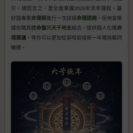
引。總而言之，要全面掌握2026年流年運程，最
好搵專業
命理師
進行一次詳細
命理諮詢
，佢哋會根
據你嘅具體
命盤
同
天干地支
組合，提供個人化嘅
命
理建議
，等你可以更加從容咁迎接新一年嘅挑戰同
機遇。