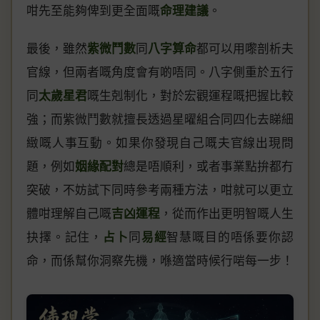
咁先至能夠俾到更全面嘅
命理建議
。
最後，雖然
紫微鬥數
同
八字算命
都可以用嚟剖析夫
官線，但兩者嘅角度會有啲唔同。八字側重於五行
同
太歲星君
嘅生剋制化，對於宏觀運程嘅把握比較
強；而紫微鬥數就擅長透過星曜組合同四化去睇細
緻嘅人事互動。如果你發現自己嘅夫官線出現問
題，例如
姻緣配對
總是唔順利，或者事業點拚都冇
突破，不妨試下同時參考兩種方法，咁就可以更立
體咁理解自己嘅
吉凶運程
，從而作出更明智嘅人生
抉擇。記住，
占卜
同
易經
智慧嘅目的唔係要你認
命，而係幫你洞察先機，喺適當時候行啱每一步！