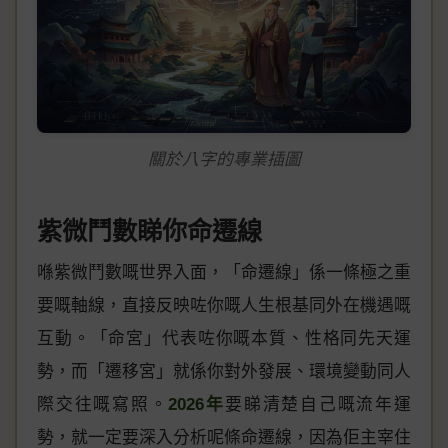
關於八字的專業插圖
紫微鬥數睇你命遷線
喺紫微鬥數嘅世界入面，「命遷線」係一條極之重
要嘅軸線，直接反映咗你嘅人生根基同外在機遇嘅
互動。「命宮」代表咗你嘅本質、性格同先天運
勢，而「遷移宮」就係你對外發展、環境變動同人
際交往嘅寫照。
2026年
要睇清楚自己嘅流年運
勢，就一定要深入分析呢條命遷線，因為佢主宰住