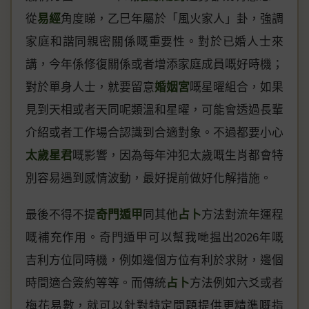
從
易經
角度睇，乙巳年屬於「風火家人」卦，強調
家庭和諧同親密關係嘅重要性。對於已婚人士來
講，今年係修復關係或者增添家庭成員嘅好時機；
對於單身人士，就要留意
婚姻宮
嘅星曜組合，如果
見到天相或者天同呢類溫和星曜，可能會透過長輩
介紹或者工作場合認識到合適對象。不過都要小心
太歲星君
嘅影響，因為每年沖犯太歲嘅生肖都會特
別容易遇到感情波動，最好提前做好化解措施。
最後不得不提
奇門遁甲
同其他
占卜
方法對流年運程
嘅補充作用。奇門遁甲可以幫我哋揾出2026年嘅
吉利方位同時機，例如邊個方位有利於求財，邊個
時間適合簽約等等。而傳統
占卜
方法例如六爻或者
梅花易數，就可以針對特定問題提供更精準嘅指