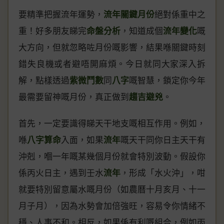
要精準把握流年運勢，
流年關鍵月份
絕對係重中之
重！好多朋友睇完
命盤分析
，知道成個
流年變化
嘅
大方向，但就忽略咗月份嘅影響，結果喺關鍵時刻
錯失良機或者避唔開麻煩。今日就同大家深入拆
解，點樣透過
紫微鬥數
同
八字
嘅智慧，鎖定你今年
最需要留神嘅月份，真正做到
趨吉避兇
。
首先，一定要識得睇天干地支嘅相互作用。例如，
喺
八字算命
入面，如果
流年
嘅天干同你日主天干有
沖剋，嗰一年嘅某幾個月份就會特別波動。假設你
係丙火日主，遇到壬水
流年
，形成「水火沖」，咁
就要特別留意屬水嘅月份（如農曆十月亥月、十一
月子月），因為水勢會加倍強旺，容易令你情緒不
穩、人事不和。相反，如果係有利嘅組合，例如丙