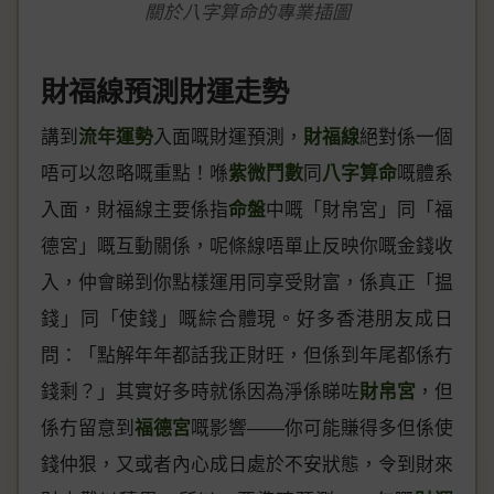
關於八字算命的專業插圖
財福線預測財運走勢
講到
流年運勢
入面嘅財運預測，
財福線
絕對係一個
唔可以忽略嘅重點！喺
紫微鬥數
同
八字算命
嘅體系
入面，財福線主要係指
命盤
中嘅「財帛宮」同「福
德宮」嘅互動關係，呢條線唔單止反映你嘅金錢收
入，仲會睇到你點樣運用同享受財富，係真正「揾
錢」同「使錢」嘅綜合體現。好多香港朋友成日
問：「點解年年都話我正財旺，但係到年尾都係冇
錢剩？」其實好多時就係因為淨係睇咗
財帛宮
，但
係冇留意到
福德宮
嘅影響——你可能賺得多但係使
錢仲狠，又或者內心成日處於不安狀態，令到財來