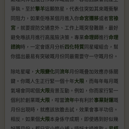
爭執。至於
擎羊
這顆煞星，代表住突如其來嘅衝擊
同阻力，如果佢喺某個月進入你
命宮遷移
或者
官祿
宮
，就要提防交通意外、工作上嘅突發難題，最好
避免喺該月進行高風險決策。專業
命理師
進行
命理
諮詢
時，一定會逐月分析
四化特質
同星曜組合，幫
你搵出最易有突破嘅月份同最需要守一守嘅月份。
除咗星曜，
大限變化
同
流年
月份嘅疊加效應亦係關
鍵。你嘅人生正行緊一個十年
大限
，而每年每月嘅
氣場會同呢個
大限
背景互動。例如，你而家行緊一
個利於創業嘅
大限
，咁當
流年
中有利於
事業財運
嘅
月份出現時，就應該放膽去試，效果會事半功倍。
相反，如果個
大限
本身係守成期，即使遇到好似幾
好嘅月份，都只宜小修小補，唔好太過進取。
易經