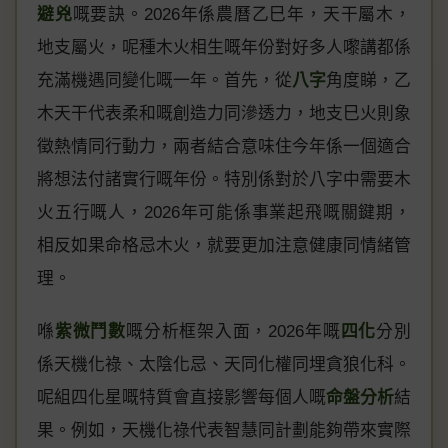
避兇
嘅要訣。2026年係農曆乙巳年，天干屬木，
地支屬火，呢種木火相生嘅年份對好多人嚟講都係
充滿機遇同變化嘅一年。首先，從
八字
角度睇，乙
木天干代表柔和嘅創造力同滲透力，地支巳火則象
徵熱情同行動力，兩者結合意味住今年係一個適合
將想法付諸實行嘅年份。特別係對於八字中需要木
火五行嘅人，2026年可能係事業起飛嘅關鍵期，
相反如果命格忌木火，就要更加注意健康同情緒管
理。
喺
紫微鬥數
嘅分析框架入面，2026年嘅
四化
分別
係天機化祿、太陰化忌、天同化權同埋貪狼化科。
呢組四化星嘅特質會直接影響每個人嘅
命盤分析
結
果。例如，天機化祿代表智慧同計劃能夠帶來實際