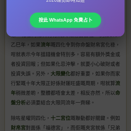
2026運勢即時知道
福德宮
入面有咩主星坐守，例如武曲呢類財星喺財
帛宮通常表示正財穩定，而貪狼就可能係多偏財機
按此 WhatsApp 免費占卜
會但係風險高。跟住就要睇
四化特質
，尤其係化
祿、化權同化科有冇飛入呢兩個宮位。例如2026
乙巳年，如果
流年
嘅四化令到你命盤財帛宮化祿，
咁就表示今年搵錢機會特別多，容易有額外獎金或
者投資回報；但如果化忌沖擊，就要小心破財或者
投資失誤。另外，
大限變化
都好重要，如果你而家
行緊嘅十年大限正好係財運旺盛嘅周期，咁就算
流
年
稍微差啲，整體都唔會太差，相反亦然，所以
命
盤分析
必須要結合大限同流年一齊睇。
除咗星曜同四化，
十二宮位
嘅聯動都好關鍵。例如
財帛宮
對面係「福德宮」，而佢嘅夾宮就係「兄弟