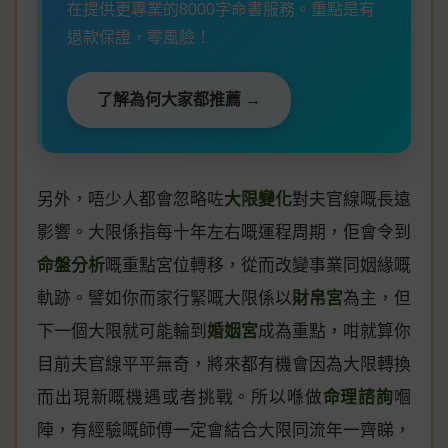
在提供更專業的8000字命書服務。重點是有
退款保證，零風險！
了解為何大家都推薦 →
另外，唔少人都會忽略咗
大限變化
對夫官線嘅長遠
影響。大限係指每十年左右嘅運程周期，佢會令到
命盤分析
嘅重點宮位轉移，從而改變事業同姻緣嘅
軌跡。譬如你而家行緊嘅大限係以
財帛宮
為主，但
下一個大限就可能輪到
婚姻宮
成為重點，咁就算你
目前夫官線平平無奇，將來都有機會因為大限轉換
而出現新嘅機遇或者挑戰。所以喺做
命理諮詢
嗰
陣，有經驗嘅師傅一定會結合大限同流年一齊睇，