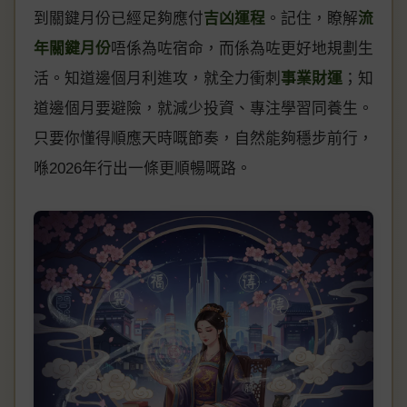
到關鍵月份已經足夠應付
吉凶運程
。記住，瞭解
流
年關鍵月份
唔係為咗宿命，而係為咗更好地規劃生
活。知道邊個月利進攻，就全力衝刺
事業財運
；知
道邊個月要避險，就減少投資、專注學習同養生。
只要你懂得順應天時嘅節奏，自然能夠穩步前行，
喺2026年行出一條更順暢嘅路。