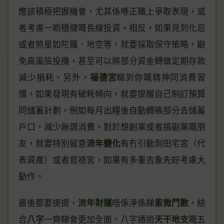
應該積極把握機會，尤其係喺正職上爭取表現，或
者考慮一啲穩健嘅長線投資。相反，如果見到化忌
或者煞星如陀羅、地空等，就要採取保守策略，避
免高風險投機，甚至可以將部分資金轉做定期存款
減少損耗。另外，
福德宮
睇到你嘅精神同消費習
慣，如果發現有破耗傾向，就要提醒自己制訂預算
同儲蓄計劃，例如每月出糧後自動轉賬部分去儲蓄
戶口，減少無謂消費。對於想創業或者搞副業嘅朋
友，就要特別留意
流年變化
有冇引動到田宅宮（代
表資產）或者官祿宮，如果有多重吉象先好考慮大
動作。
最後都要提提，
流年財運
唔係淨係睇
紫微鬥數
，結
合
八字
一齊睇會更加全面。八字通過
天干地支
嘅五