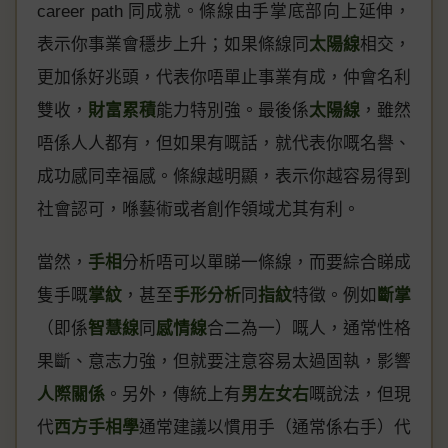
career path 同成就。條線由手掌底部向上延伸，
表示你事業會穩步上升；如果條線同
太陽線
相交，
更加係好兆頭，代表你唔單止事業有成，仲會名利
雙收，
財富累積
能力特別強。最後係
太陽線
，雖然
唔係人人都有，但如果有嘅話，就代表你嘅名譽、
成功感同幸福感。條線越明顯，表示你越容易得到
社會認可，喺藝術或者創作領域尤其有利。
當然，
手相
分析唔可以單睇一條線，而要綜合睇成
隻手嘅
掌紋
，甚至
手形分析
同
指紋
特徵。例如
斷掌
（即係
智慧線
同
感情線
合二為一）嘅人，通常性格
果斷、意志力強，但就要注意容易太過固執，影響
人際關係
。另外，傳統上有
男左女右
嘅說法，但現
代
西方手相學
通常建議以慣用手（通常係右手）代