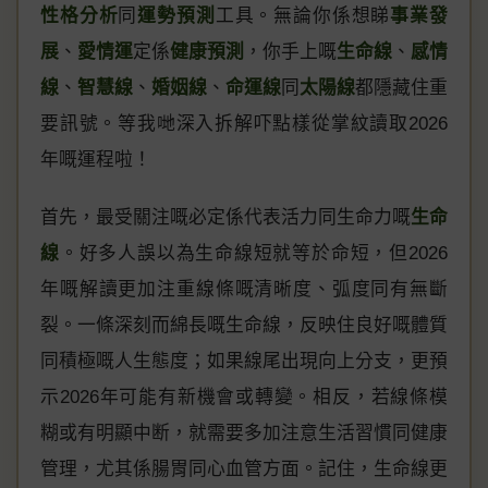
性格分析
同
運勢預測
工具。無論你係想睇
事業發
展
、
愛情運
定係
健康預測
，你手上嘅
生命線
、
感情
線
、
智慧線
、
婚姻線
、
命運線
同
太陽線
都隱藏住重
要訊號。等我哋深入拆解吓點樣從掌紋讀取2026
年嘅運程啦！
首先，最受關注嘅必定係代表活力同生命力嘅
生命
線
。好多人誤以為生命線短就等於命短，但2026
年嘅解讀更加注重線條嘅清晰度、弧度同有無斷
裂。一條深刻而綿長嘅生命線，反映住良好嘅體質
同積極嘅人生態度；如果線尾出現向上分支，更預
示2026年可能有新機會或轉變。相反，若線條模
糊或有明顯中断，就需要多加注意生活習慣同健康
管理，尤其係腸胃同心血管方面。記住，生命線更