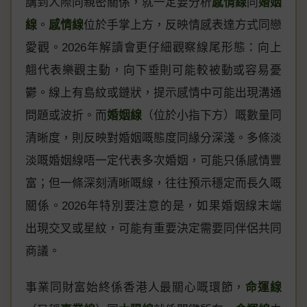
講到人際同親密關係，就一定要分析
感情線
同
婚姻
線
。
感情線
位於手掌上方，反映情感表達方式同戀
愛觀。2026年解讀會更仔細觀察線尾形態：向上
翹代表樂觀主動，向下垂則可能較被動或容易憂
鬱。線上有島紋或鏈狀，提示感情中可能出現溝通
問題或波折。而
婚姻線
（位於小指下方）嘅數量同
清晰度，則反映對婚姻嘅態度同緣分深淺。多條淡
淡嘅婚姻線唔一定代表多次婚姻，可能只係感情豐
富；但一條深刻清晰嘅線，往往預示穩定而長久嘅
關係。2026年特別要注意的是，如果婚姻線末端
出現交叉或星紋，可能有重要決定需要同伴侶共同
商議。
事業同財富始終係香港人最關心嘅環節，
命運線