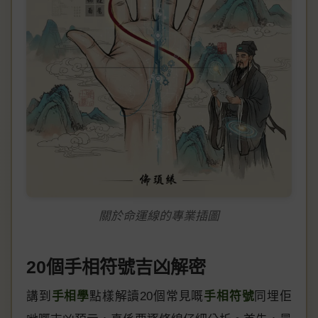
關於命運線的專業插圖
20個手相符號吉凶解密
講到
手相學
點樣解讀20個常見嘅
手相符號
同埋佢