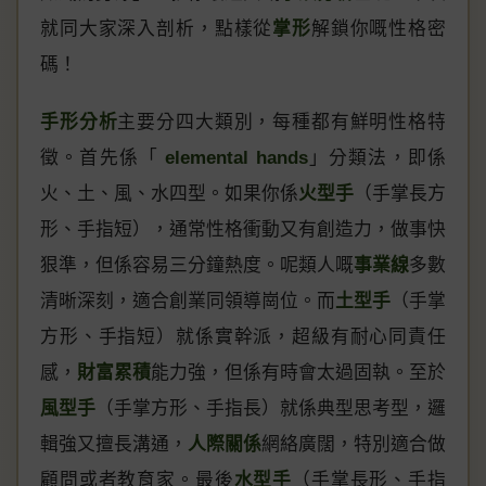
就同大家深入剖析，點樣從
掌形
解鎖你嘅性格密
碼！
手形分析
主要分四大類別，每種都有鮮明性格特
徵。首先係「
elemental hands
」分類法，即係
火、土、風、水四型。如果你係
火型手
（手掌長方
形、手指短），通常性格衝動又有創造力，做事快
狠準，但係容易三分鐘熱度。呢類人嘅
事業線
多數
清晰深刻，適合創業同領導崗位。而
土型手
（手掌
方形、手指短）就係實幹派，超級有耐心同責任
感，
財富累積
能力強，但係有時會太過固執。至於
風型手
（手掌方形、手指長）就係典型思考型，邏
輯強又擅長溝通，
人際關係
網絡廣闊，特別適合做
顧問或者教育家。最後
水型手
（手掌長形、手指