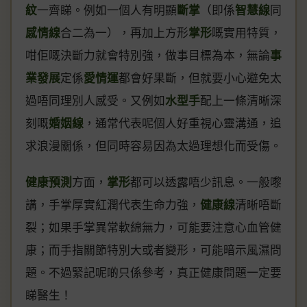
紋
一齊睇。例如一個人有明顯
斷掌
（即係
智慧線
同
感情線
合二為一），再加上方形
掌形
嘅實用特質，
咁佢嘅決斷力就會特別強，做事目標為本，無論
事
業發展
定係
愛情運
都會好果斷，但就要小心避免太
過唔同理別人感受。又例如
水型手
配上一條清晰深
刻嘅
婚姻線
，通常代表呢個人好重視心靈溝通，追
求浪漫關係，但同時容易因為太過理想化而受傷。
健康預測
方面，
掌形
都可以透露唔少訊息。一般嚟
講，手掌厚實紅潤代表生命力強，
健康線
清晰唔斷
裂；如果手掌異常軟綿無力，可能要注意心血管健
康；而手指關節特別大或者變形，可能暗示風濕問
題。不過緊記呢啲只係參考，真正健康問題一定要
睇醫生！