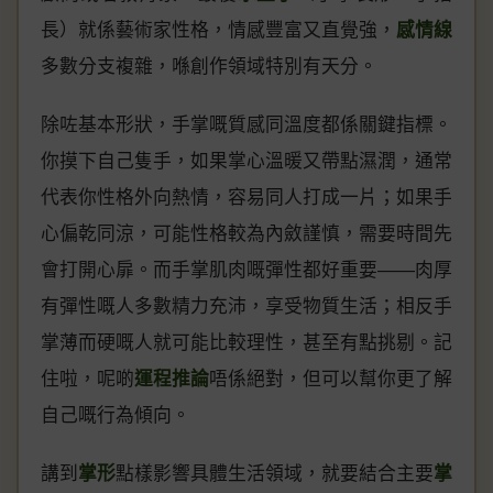
長）就係藝術家性格，情感豐富又直覺強，
感情線
多數分支複雜，喺創作領域特別有天分。
除咗基本形狀，手掌嘅質感同溫度都係關鍵指標。
你摸下自己隻手，如果掌心溫暖又帶點濕潤，通常
代表你性格外向熱情，容易同人打成一片；如果手
心偏乾同涼，可能性格較為內斂謹慎，需要時間先
會打開心扉。而手掌肌肉嘅彈性都好重要——肉厚
有彈性嘅人多數精力充沛，享受物質生活；相反手
掌薄而硬嘅人就可能比較理性，甚至有點挑剔。記
住啦，呢啲
運程推論
唔係絕對，但可以幫你更了解
自己嘅行為傾向。
講到
掌形
點樣影響具體生活領域，就要結合主要
掌