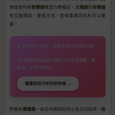
牌或者利用
智慧線
嘅潛力嚟補足。
太陽線
同
命運線
有互動嘅話，更係吉兆，意味事業同名利可以雙
贏！
📊 8000字 × 25頁 × 涵蓋未來10年流年分析 =
？
這可能是我見過最完整的八字命書服務。重
點是：不準可退款！
看看如何分析你的命格 →
然後係
健康線
，由生命線附近向小指方向延伸。雖