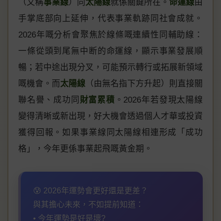
（又稱
事業線
）同
太陽線
就係關鍵所在。
命運線
由
手掌底部向上延伸，代表事業軌跡同社會成就。
2026年嘅分析會聚焦於線條嘅連續性同輔助線：
一條從頭到尾無中断的命運線，顯示事業發展順
暢；若中途出現分叉，可能預示轉行或拓展新領域
嘅機會。而
太陽線
（由無名指下方升起）則直接關
聯名譽、成功同
財富累積
。2026年若發現太陽線
變得清晰或新出現，好大機會透過個人才華或投資
獲得回報。如果事業線同太陽線相連形成「成功
格」，今年更係事業起飛嘅黃金期。
😰 2026年運勢會更好還是更差？
與其擔心未來，不如提前知道：
• 今年運勢是好是壞?