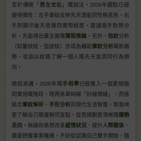
至於傳統「
男左女右
」嘅說法，2026年觀點已經
變得彈性：左手掌紋反映先天潛能同性格底色，右
手則顯示後天發展同實際經歷。建議兩手對照分
析，先能得出最全面嘅
運程推論
。另外，
指紋
分析
（如簍狀紋、弧狀紋）亦成為輔助
掌紋分析
嘅新趨
勢，從指尖紋路了解一個人嘅先天氣質同行為傾
向。
總括來講，2026年嘅
手相學
已經進入一個更細緻
同實用嘅階段，唔再係單純睇「好線壞線」，而係
結合
掌紋解析
、
手形分析
同現代生活智慧，幫我哋
更了解自己嘅優勢同盲點，從而規劃更清晰嘅
運勢
走向
。無論你係想改善
感情狀況
、提升
人際關係
，
還是把握事業機遇，不妨從認識自己雙手開始，隨