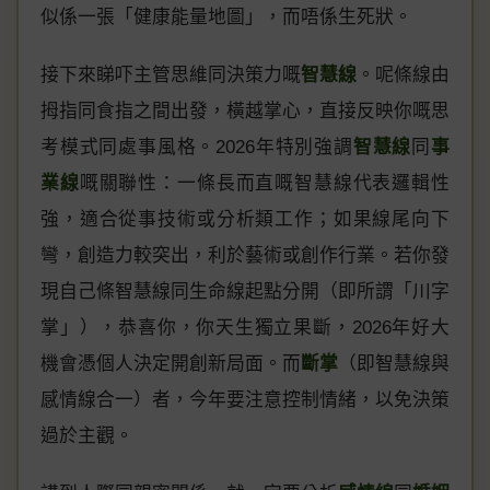
似係一張「健康能量地圖」，而唔係生死狀。
接下來睇吓主管思維同決策力嘅
智慧線
。呢條線由
拇指同食指之間出發，橫越掌心，直接反映你嘅思
考模式同處事風格。2026年特別強調
智慧線
同
事
業線
嘅關聯性：一條長而直嘅智慧線代表邏輯性
強，適合從事技術或分析類工作；如果線尾向下
彎，創造力較突出，利於藝術或創作行業。若你發
現自己條智慧線同生命線起點分開（即所謂「川字
掌」），恭喜你，你天生獨立果斷，2026年好大
機會憑個人決定開創新局面。而
斷掌
（即智慧線與
感情線合一）者，今年要注意控制情緒，以免決策
過於主觀。