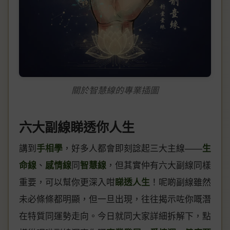
關於智慧線的專業插圖
六大副線睇透你人生
講到
手相學
，好多人都會即刻諗起三大主線——
生
命線
、
感情線
同
智慧線
，但其實仲有六大副線同樣
重要，可以幫你更深入咁
睇透人生
！呢啲副線雖然
未必條條都明顯，但一旦出現，往往揭示咗你嘅潛
在特質同運勢走向。今日就同大家詳細拆解下，點