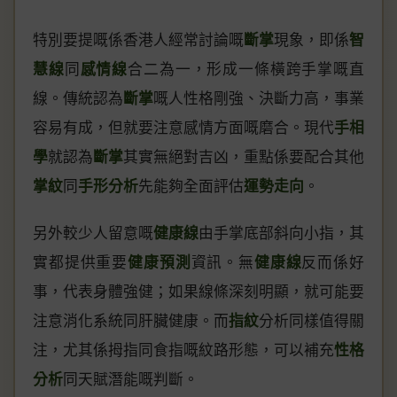
特別要提嘅係香港人經常討論嘅
斷掌
現象，即係
智
慧線
同
感情線
合二為一，形成一條橫跨手掌嘅直
線。傳統認為
斷掌
嘅人性格剛強、決斷力高，事業
容易有成，但就要注意感情方面嘅磨合。現代
手相
學
就認為
斷掌
其實無絕對吉凶，重點係要配合其他
掌紋
同
手形分析
先能夠全面評估
運勢走向
。
另外較少人留意嘅
健康線
由手掌底部斜向小指，其
實都提供重要
健康預測
資訊。無
健康線
反而係好
事，代表身體強健；如果線條深刻明顯，就可能要
注意消化系統同肝臟健康。而
指紋
分析同樣值得關
注，尤其係拇指同食指嘅紋路形態，可以補充
性格
分析
同天賦潛能嘅判斷。