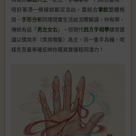
唔好單憑一條線就斷定吉凶，要結合
掌紋
整體格
局、
手形分析
同埋現實生活狀況嚟解讀。仲有啊，
傳統有話「
男左女右
」，但現代
西方手相學
通常建
議以慣用手（常用嗰隻）為主，另一隻手為輔，咁
樣先至最準確反映你嘅真實運程同潛力！