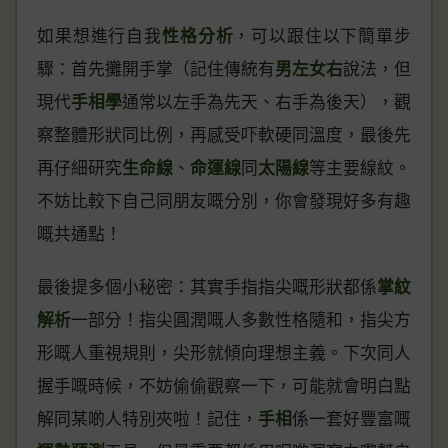
如果想進行自我
性格分析
，可以跟住以下簡單步
驟：首先攤開手掌（記住傳統有
男左女右
說法，但
現代
手相學
通常以左手為先天、右手為後天），觀
察整體形狀同比例，再感受吓軟硬同溫度，最後先
再仔細研究
生命線
、
命運線
同
太陽線
等主要線紋。
不妨比較下自己同朋友嘅分別，你會發現好多有趣
嘅共通點！
最後提多個小秘密：其實手指指尖嘅形狀都係
掌紋
解析
一部分！指尖圓潤嘅人多數性格隨和，指尖方
形嘅人重視規則，尖形就傾向理想主義。下次同人
握手嘅時候，不妨偷偷觀察一下，可能就會明白點
解同某啲人特別夾啦！記住，
手相
係一套好豐富嘅