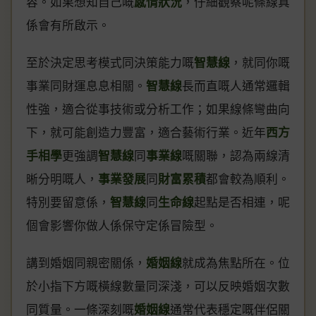
容。如果想知自己嘅
感情狀況
，仔細觀察呢條線真
係會有所啟示。
至於決定思考模式同決策能力嘅
智慧線
，就同你嘅
事業同財運息息相關。
智慧線
長而直嘅人通常邏輯
性強，適合從事技術或分析工作；如果線條彎曲向
下，就可能創造力豐富，適合藝術行業。近年
西方
手相學
更強調
智慧線
同
事業線
嘅關聯，認為兩線清
晰分明嘅人，
事業發展
同
財富累積
都會較為順利。
特別要留意係，
智慧線
同
生命線
起點是否相連，呢
個會影響你做人係保守定係冒險型。
講到婚姻同親密關係，
婚姻線
就成為焦點所在。位
於小指下方嘅橫線數量同深淺，可以反映婚姻次數
同質量。一條深刻嘅
婚姻線
通常代表穩定嘅伴侶關