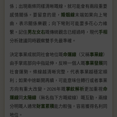
係；出現兩條同樣清晰嘅線，就可能會有兩段重要
感情關係。要留意的是，
婚姻線
末端如果向上彎
曲，表示關係樂觀；向下彎則可能要多花心力維
繫。記住
男左女右
嘅傳統觀念已經過時，現代
手相
分析建議同時觀察雙手先最準確。
決定事業成就同社會地位嘅
命運線
（又稱
事業線
）
由手掌底部向中指延伸，反映一個人嘅
事業發展
同
社會運勢。條線越清晰完整，代表事業越穩定順
利；如果中途斷開再續，可能意味住轉行或者事業
方向有重大改變。2026年嘅
掌紋解析
更加重視
命
運線
同
太陽線
（無名指下方嘅縱線）嘅互動，兩線
分明嘅人通常
財富累積
能力較強，容易獲得名利同
地位。