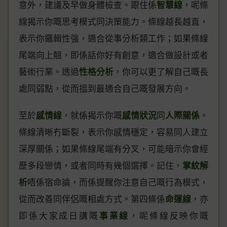
意外，建議及早做身體檢查。跟住係
智慧線
，呢條
線揭示你嘅思考模式同決策能力。條線越長越直，
表示你邏輯性強，適合從事分析類工作；如果條線
尾端向上翹，即係話你好有創意，適合做設計或者
藝術行業。透過
性格分析
，你可以更了解自己嘅長
處同弱點，從而搵到最適合自己嘅發展方向。
至於
感情線
，就係揭示你嘅
感情狀況
同
人際關係
。
條線清晰冇斷裂，表示你感情穩定，容易同人建立
深厚關係；如果條線尾端有分叉，可能暗示你會經
歷多段戀情，或者同時有幾個選擇。記住，
掌紋解
析
唔係宿命論，而係提醒你注意自己嘅行為模式，
從而改善同伴侶嘅相處方式。第四條係
命運線
，亦
即係大家成日講嘅
事業線
，呢條線反映你嘅