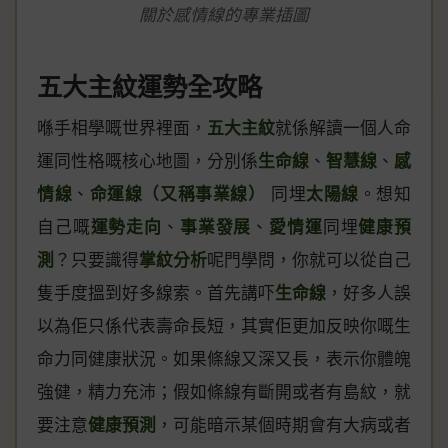
關於感情線的專業插圖
五大主紋運勢全攻略
喺手相學嘅世界裡面，
五大主紋
就係解讀一個人命
運同性格嘅核心地圖，分別係
生命線
、
智慧線
、
感
情線
、
命運線（又稱事業線）
同埋
太陽線
。想知
自己嘅
運勢走向
、
事業發展
、
愛情運
同埋
健康預
測
？只要識得
掌紋分析
呢門學問，你就可以從自己
隻手度搵到好多線索。首先講吓
生命線
，好多人誤
以為佢只係代表壽命長短，其實佢更加反映你嘅生
命力同健康狀況。如果條線又深又長，表示你體魄
強健，精力充沛；假如條線有斷開或者有島紋，就
要注意
健康預測
，可能暗示某個時期會有大病或者