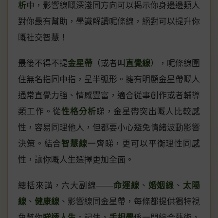
析
中，影響線嘅深淺同方向可以揭示你身邊邊類人
對你最有幫助，學識解讀呢條線，絕對可以提升你
嘅社交智慧！
最後不得不提
金星帶
（或者叫
直覺線
），呢條線圍
住無名指同中指，呈半弧形。擁有明顯金星帶嘅人
通常直覺力強、情感豐富，適合從事創作或者輔導
類工作。從
性格分析
睇，金星帶突出嘅人比較感
性，容易同理他人，但都要小心避免情緒波動影響
決策。結合
智慧線
一齊睇，更可以平衡理性同感
性，讓你嘅人生選擇更加全面。
總括來講，六大副線——
命運線
、
婚姻線
、
太陽
線
、
健康線
、影響線同金星帶，每條都提供獨特視
角幫你
睇透人生
。記住，
手相學
係一門綜合藝術，