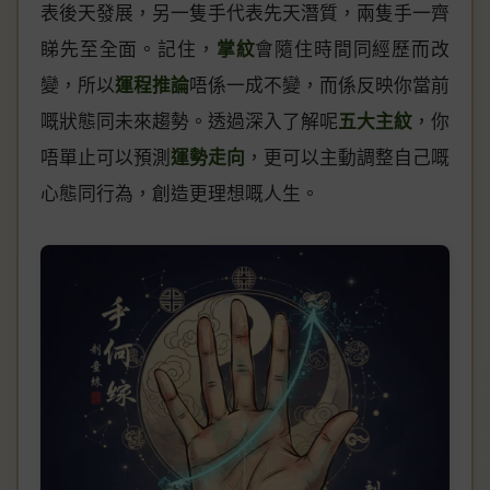
表後天發展，另一隻手代表先天潛質，兩隻手一齊
睇先至全面。記住，
掌紋
會隨住時間同經歷而改
變，所以
運程推論
唔係一成不變，而係反映你當前
嘅狀態同未來趨勢。透過深入了解呢
五大主紋
，你
唔單止可以預測
運勢走向
，更可以主動調整自己嘅
心態同行為，創造更理想嘅人生。