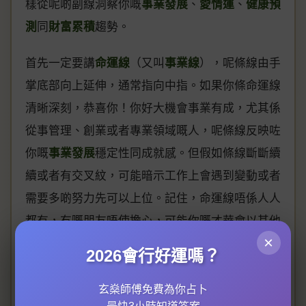
樣從呢啲副線洞察你嘅
事業發展
、
愛情運
、
健康預
測
同
財富累積
趨勢。
首先一定要講
命運線
（又叫
事業線
），呢條線由手
掌底部向上延伸，通常指向中指。如果你條命運線
清晰深刻，恭喜你！你好大機會事業有成，尤其係
從事管理、創業或者專業領域嘅人，呢條線反映咗
你嘅
事業發展
穩定性同成就感。但假如條線斷斷續
續或者有交叉紋，可能暗示工作上會遇到變動或者
需要多啲努力先可以上位。記住，命運線唔係人人
都有，冇嘅朋友唔使擔心，可能你嘅才華會以其他
×
形式爆發出來！
2026會行好運嗎？
跟住到
婚姻線
，位置喺
感情線
上方、小指下方嘅橫
玄燊師傅免費為你占卜
線。好多人都誤以為婚姻線數量多就代表桃花旺，