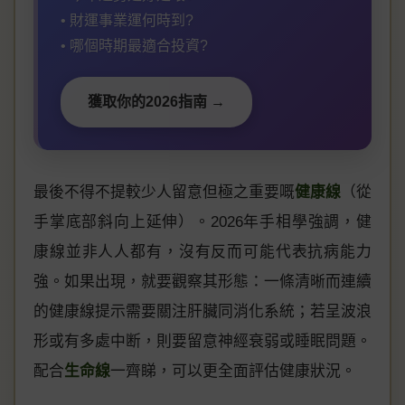
• 財運事業運何時到?
• 哪個時期最適合投資?
獲取你的2026指南 →
最後不得不提較少人留意但極之重要嘅
健康線
（從
手掌底部斜向上延伸）。2026年手相學強調，健
康線並非人人都有，沒有反而可能代表抗病能力
強。如果出現，就要觀察其形態：一條清晰而連續
的健康線提示需要關注肝臟同消化系統；若呈波浪
形或有多處中断，則要留意神經衰弱或睡眠問題。
配合
生命線
一齊睇，可以更全面評估健康狀況。