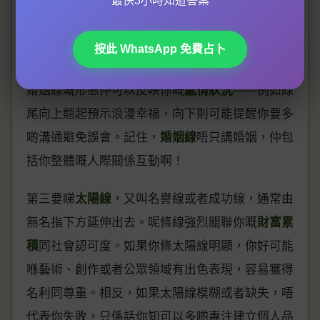
最快3小時知道答案
其實唔係咁簡單！一條清晰嘅婚姻線通常暗示穩定
嘅伴侶關係，而兩條以上就可能表示你對感情有多
按此 WhatsApp 免費占卜
重選擇或者經歷較多戀愛階段。從
掌紋分析
角度，
婚姻線嘅形態仲可以反映你嘅
感情狀況
——例如線
尾向上翹起預示浪漫幸福，向下則可能提醒你要多
啲溝通避免誤會。記住，
婚姻線
唔只講婚姻，仲包
括你整體嘅人際關係互動啊！
第三要睇
太陽線
，又叫名譽線或者成功線，通常由
無名指下方延伸出去。呢條線強烈關聯你嘅
財富累
積
同社會認可度。如果你條太陽線明顯，你好可能
喺藝術、創作或者公眾領域有出色表現，容易獲得
名利同尊重。相反，如果太陽線模糊或者缺失，唔
代表你失敗，只係話你知可以多啲專注建立個人品