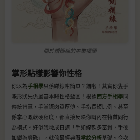
關於婚姻線的專業插圖
掌形點樣影響你性格
你以為
手相學
只係睇線咁簡單？錯啦！其實你隻手
嘅形狀先係最基本嘅性格藍圖！根據
西方手相學
同
傳統智慧，手掌嘅肉質厚薄、手指長短比例、甚至
係掌心嘅軟硬程度，都直接反映你嘅內在特質同行
為模式。好似我哋成日講「手如綿軟多富貴，手硬
如鐵為勞碌」，就係最經典嘅
掌紋分析
基礎。今次