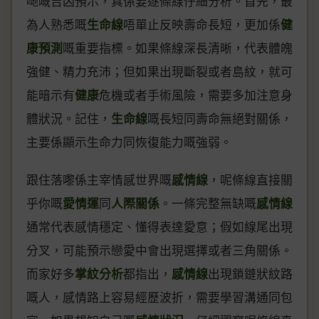
哋嘅吉凶預示，真係要逐條線仔細分析。首先，最
為人熟悉嘅
生命線
唔單止反映壽命長短，更加係
健
康預測
嘅重要指標。如果條線深長清晰，代表體魄
強健、精力充沛；但如果出現斷裂或者島紋，就可
能暗示有
健康
危機或者手術風險，需要多加注意身
體狀況。記住，
生命線
嘅長短同壽命無絕對關係，
主要係顯示生命力同恢復能力嘅強弱。
跟住落嚟係主宰情感世界嘅
感情線
，呢條線直接關
乎你嘅
愛情運
同
人際關係
。一條完整無缺嘅
感情線
通常代表感情穩定、懂得表達愛意；假如線尾出現
分叉，可能預示戀愛中會出現選擇或者三角關係。
而家好多
掌紋分析
都指出，
感情線
出現鎖鏈狀紋路
嘅人，感情路上容易經歷波折，需要學習溝通同包