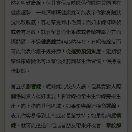
然名叫健康線，但其實佢反映嘅係你嘅體質同潛在
健康趨勢。一條清晰嘅健康線可能表示你對身體狀
況比較敏感，容易察覺到小毛病；而如果線條斷裂
或者有島紋，就要留意消化系統或者精神壓力方面
嘅問題。不過
健康線
並非必然存在，冇呢條線反而
可能代表你底子幾好添！從
運勢預測
角度，定期觀
察健康線變化可以幫你提前調整生活習慣，保持最
佳狀態。
第五係
影響線
，呢條線比較少人講，但其實對
人際
關係
同貴人運好重要！影響線通常由生命線旁邊生
出，向上指向其他區域。如果影響線連接
命運線
，
表示你容易得到上司或者長輩扶持；如果指向
感情
線
，就可能透過伴侶或者朋友帶來好機會。
掌紋解